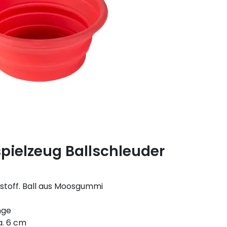
spielzeug Ballschleuder
stoff. Ball aus Moosgummi
nge
a. 6 cm